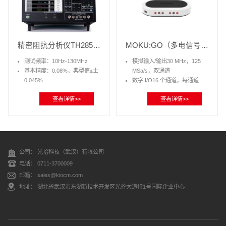
精密阻抗分析仪TH2851系列
MOKU:GO（多电信号测量仪）
测试频率：10Hz-130MHz
模拟输入/输出30 MHz，125
基本精度：0.08%，典型值≤士
MSa/s，双通道
0.045%
数字 I/O16 个通道，每通道
高精度：采用自动平衡电桥技
125 MSa/s
查看详情>>
查看详情>>
术，四端对测试配置
可编程电源M1（双通道）
高速度：最快达2.5ms的测试速
M2（四通道）
度
尺寸/重量24*15*4cm/*750克
高分辨：10.1英寸电容式触摸
屏，分辨率1280*800
分析功能：等效电路分析、晶
公司： 光拾科技（武汉）有限公司
体振荡器分析、压电分析、曲
电话： 0711-3700009
线轨迹对比、介电常数分析、
邮箱： sales@kiocm.com
磁导率分析
高兼容性：支持SCPI指令集，
地址： 湖北省武汉市东湖新技术开发区光谷大道特1号国际企业中心
兼容KEYSIGHTE4990A、
E4980A、E4980AL、HP4284A