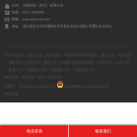
公司： 光拾科技（武汉）有限公司
电话： 0711-3700009
邮箱： sales@kiocm.com
地址： 湖北省武汉市东湖新技术开发区光谷大道特1号国际企业中心
华中科技大学
|
武汉大学
|
清华大学
|
中国科学院声学研究所
|
厦门大学
|
南开大学
|
西南大学
|
吉林大学
|
重庆大学
|
中国科学院物理研究所
|
兰州大学
|
山东大学
|
香港大学
|
华南理工大学
|
大连理工大学
|
中国海洋大学
|
版权所有：光拾科技（武汉）有限公司
备案号：
鄂ICP备2025159566号-1
鄂公网安备42018502008298号
网站地图
电话咨询
联系我们