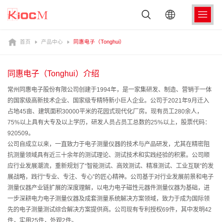
首页
产品中心
同惠电子（Tonghui）
同惠电子（Tonghui）介绍
常州同惠电子股份有限公司创建于1994年，是一家集研发、制造、营销于一体
的国家级高新技术企业、国家级专精特新小巨人企业。公司于2021年9月迁入
占地45亩、建筑面积30000平米的花园式现代化厂房。现有员工280余人，
75%以上具有大专及以上学历，研发人员占员工总数的25%以上，股票代码：
920509。
公司自成立以来，一直致力于电子测量仪器的技术与产品研发，尤其在精密阻
抗测量领域具有近三十余年的测试理论、测试技术和实践经验的积累。公司顺
应行业发展潮流，重新规划了“智能测试、高效测试、精准测试、工业互联”的发
展战略，践行“专业、专注、专心”的匠心精神。公司基于对行业发展前景和电子
测量仪器产业链扩展的深度理解，以电力电子磁性元器件测量仪器为基础，进
一步深耕电力电子测量仪器及成套测量系统解决方案领域，致力于成为国际领
先的电子测量测试综合解决方案提供商。公司现有专利授权69件，其中发明42
件，实用25件，外观2件。