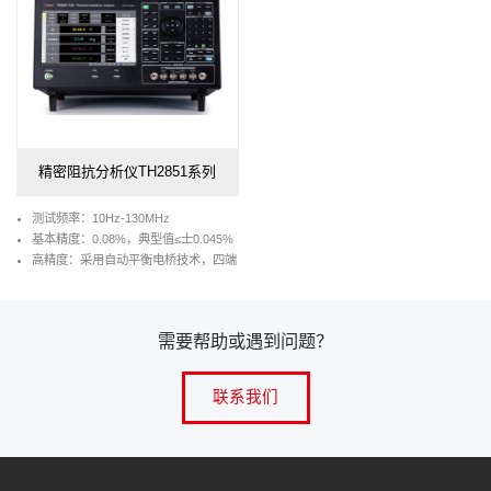
精密阻抗分析仪TH2851系列
测试频率：10Hz-130MHz
基本精度：0.08%，典型值≤士0.045%
高精度：采用自动平衡电桥技术，四端
对测试配置
高速度：最快达2.5ms的测试速度
高分辨：10.1英寸电容式触摸屏，分辨
需要帮助或遇到问题？
率1280*800
分析功能：等效电路分析、晶体振荡器
分析、压电分析、曲线轨迹对比、介电
联系我们
常数分析、磁导率分析
高兼容性：支持SCPI指令集，兼容
KEYSIGHTE4990A、E4980A、
E4980AL、HP4284A