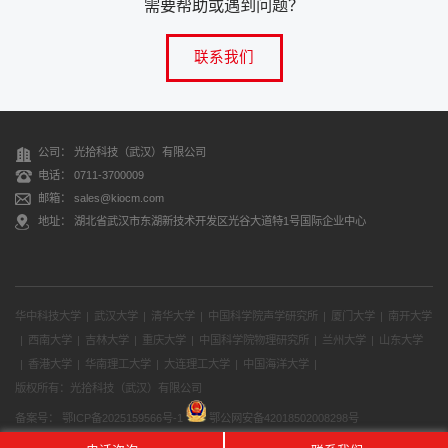
需要帮助或遇到问题？
联系我们
公司： 光拾科技（武汉）有限公司
电话： 0711-3700009
邮箱： sales@kiocm.com
地址： 湖北省武汉市东湖新技术开发区光谷大道特1号国际企业中心
华中科技大学
|
武汉大学
|
清华大学
|
中国科学院声学研究所
|
厦门大学
|
南开大学
|
西南大学
|
吉林大学
|
重庆大学
|
中国科学院物理研究所
|
兰州大学
|
山东大学
|
香港大学
|
华南理工大学
|
大连理工大学
|
中国海洋大学
|
版权所有：光拾科技（武汉）有限公司
备案号：
鄂ICP备2025159566号-1
鄂公网安备42018502008298号
网站地图